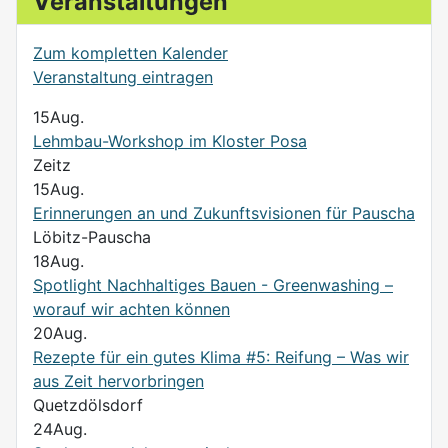
Veranstaltungen
Zum kompletten Kalender
Veranstaltung eintragen
15
Aug.
Lehmbau-Workshop im Kloster Posa
Zeitz
15
Aug.
Erinnerungen an und Zukunftsvisionen für Pauscha
Löbitz-Pauscha
18
Aug.
Spotlight Nachhaltiges Bauen - Greenwashing –
worauf wir achten können
20
Aug.
Rezepte für ein gutes Klima #5: Reifung – Was wir
aus Zeit hervorbringen
Quetzdölsdorf
24
Aug.