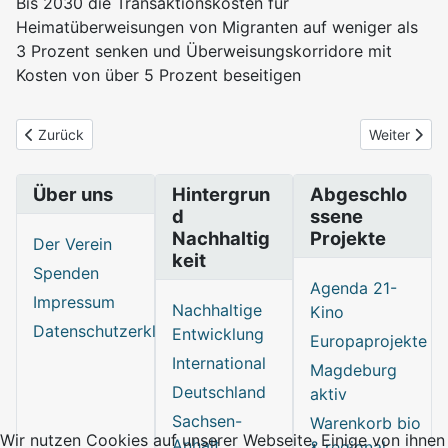
Bis 2030 die Transaktionskosten für
Heimatüberweisungen von Migranten auf weniger als
3 Prozent senken und Überweisungskorridore mit
Kosten von über 5 Prozent beseitigen
Vorheriger Beitrag: Ziel 9: Industrie, Innovation und Infrastruktur
Nächster Be
Zurück
Weiter
Über uns
Hintergrun
Abgeschlo
d
ssene
Nachhaltig
Projekte
Der Verein
keit
Spenden
Agenda 21-
Impressum
Nachhaltige
Kino
Datenschutzerklärung
Entwicklung
Europaprojekte
International
Magdeburg
Deutschland
aktiv
Sachsen-
Warenkorb bio
Wir nutzen Cookies auf unserer Webseite. Einige von ihnen
Anhalt
& regional