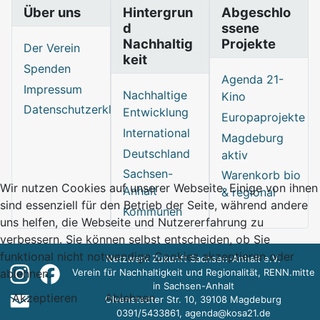
Über uns
Hintergrun
Abgeschlo
d
ssene
Nachhaltig
Projekte
Der Verein
keit
Spenden
Agenda 21-
Impressum
Nachhaltige
Kino
Datenschutzerklärung
Entwicklung
Europaprojekte
International
Magdeburg
Deutschland
aktiv
Sachsen-
Warenkorb bio
Wir nutzen Cookies auf unserer Webseite. Einige von ihnen
Anhalt
& regional
sind essenziell für den Betrieb der Seite, während andere
Kommunen
uns helfen, die Webseite und Nutzererfahrung zu
verbessern. Sie können selbst entscheiden, ob Sie
funktional nicht notwendige Cookies akzeptieren oder
Netzwerk Zukunft Sachsen-Anhalt e.V.
Verein für Nachhaltigkeit und Regionalität, RENN.mitte
ablehnen.
in Sachsen-Anhalt
Akzeptieren
Ablehnen
Olvenstedter Str. 10, 39108 Magdeburg
0391/5433861,
agenda@kosa21.de